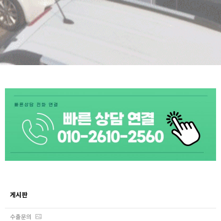
게시판
수출문의