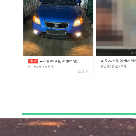
🚙💨 중고차수출, 20만km 넘은 노후차·폐차 직전 차량 제값 받고 파는 확실한 노하우 🎯✨ (중고차수출 초이무역)
중고차수출 초이무역
중고차수출 초이무역
3시간 전