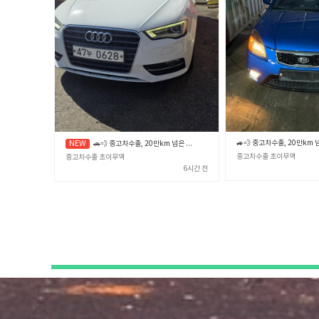
🚗💨 중고차수출, 20만km 넘은 노후차·폐차 직전 차량 제값 받고 파는 확실한 노하우 🎯✨ (중고차수출 초이무역)
중고차수출 초이무역
중고차수출 초이무역
6시간 전